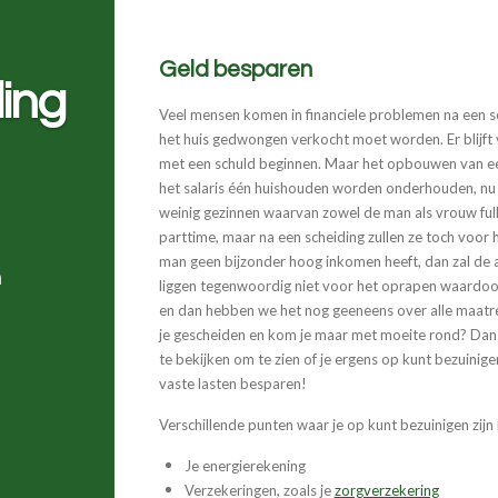
Geld besparen
ing
Veel mensen komen in financiele problemen na een s
het huis gedwongen verkocht moet worden. Er blijft
met een schuld beginnen. Maar het opbouwen van ee
het salaris één huishouden worden onderhouden, nu 
weinig gezinnen waarvan zowel de man als vrouw fu
parttime, maar na een scheiding zullen ze toch voor
man geen bijzonder hoog inkomen heeft, dan zal de a
n
liggen tegenwoordig niet voor het oprapen waardoor 
en dan hebben we het nog geeneens over alle maatre
je gescheiden en kom je maar met moeite rond? Dan 
te bekijken om te zien of je ergens op kunt bezuini
vaste lasten besparen!
Verschillende punten waar je op kunt bezuinigen zijn
Je energierekening
Verzekeringen, zoals je
zorgverzekering