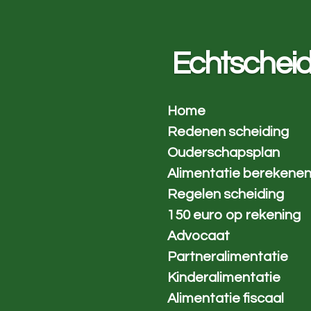
Ga
direct
naar
Echtscheid
de
hoofdinhoud
Home
Redenen scheiding
Ouderschapsplan
Alimentatie berekene
Regelen scheiding
150 euro op rekening
Advocaat
Partneralimentatie
Kinderalimentatie
Alimentatie fiscaal